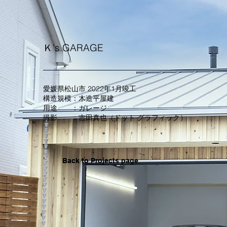
​Ｋ's GARAGE
​愛媛県松山市 2022年1月竣工
構造規模：木造平屋建
用途 ：ガレージ
​​​撮影 ：吉田真也（ドット グラフィック）
Back to Projects page