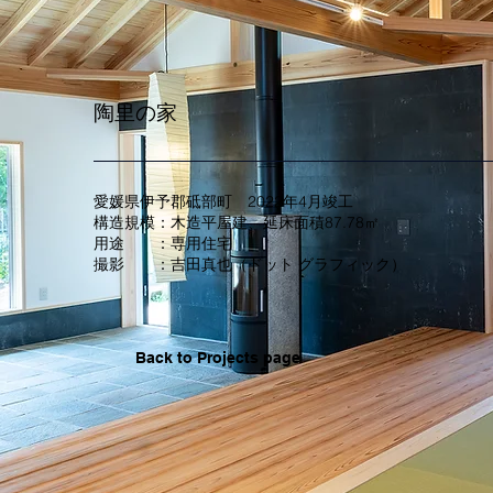
​陶里の家
​愛媛県伊予郡砥部町 2022年4月竣工
構造規模：木造平屋建、延床面積87.78㎡
用途 ：専用住宅
​​撮影 ：吉田真也（ドット グラフィック）
Back to Projects page