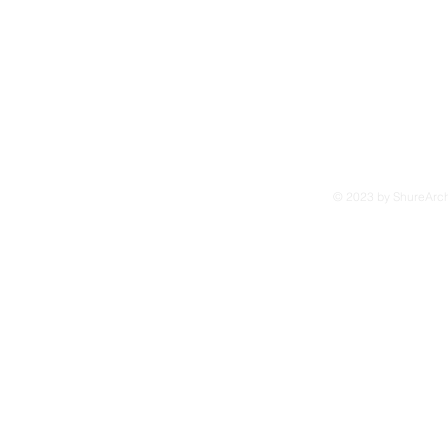
© 2023 by ShureArchi